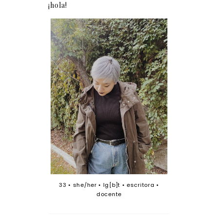
¡hola!
33 • she/her • lg[b]t • escritora •
docente