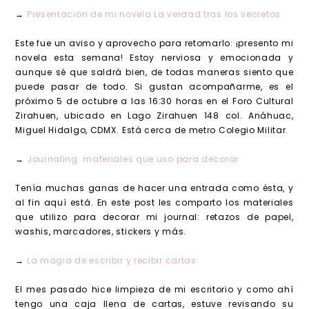
→
Presentación de mi novela La verdad tras los secretos
Este fue un aviso y aprovecho para retomarlo: ¡presento mi
novela esta semana! Estoy nerviosa y emocionada y
aunque sé que saldrá bien, de todas maneras siento que
puede pasar de todo. Si gustan acompañarme, es el
próximo 5 de octubre a las 16:30 horas en el Foro Cultural
Zirahuen, ubicado en Lago Zirahuen 148 col. Anáhuac,
Miguel Hidalgo, CDMX. Está cerca de metro Colegio Militar.
→
Journaling: materiales que uso para decorar
Tenía muchas ganas de hacer una entrada como ésta, y
al fin aquí está. En este post les comparto los materiales
que utilizo para decorar mi journal: retazos de papel,
washis, marcadores, stickers y más.
→
La magia de escribir y recibir cartas
El mes pasado hice limpieza de mi escritorio y como ahí
tengo una caja llena de cartas, estuve revisando su