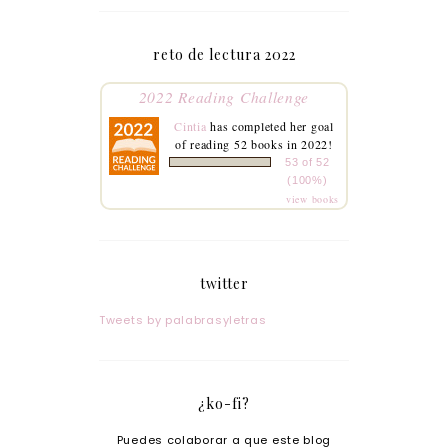
reto de lectura 2022
2022 Reading Challenge
Cintia
has completed her goal
of reading 52 books in 2022!
53 of 52
(100%)
view books
twitter
Tweets by palabrasyletras
¿ko-fi?
Puedes colaborar a que este blog