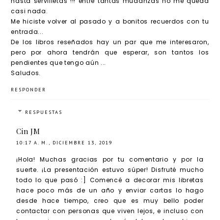
hasta servilletas !!! entre tantas mudanzas no me queda
casi nada.
Me hiciste volver al pasado y a bonitos recuerdos con tu
entrada...
De los libros reseñados hay un par que me interesaron,
pero por ahora tendrán que esperar, son tantos los
pendientes que tengo aún ...
Saludos.
RESPONDER
RESPUESTAS
Cin JM
10:17 A. M., DICIEMBRE 13, 2019
¡Hola! Muchas gracias por tu comentario y por la
suerte. ¡La presentación estuvo súper! Disfruté mucho
todo lo que pasó :] Comencé a decorar mis libretas
hace poco más de un año y enviar cartas lo hago
desde hace tiempo, creo que es muy bello poder
contactar con personas que viven lejos, e incluso con