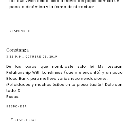
las que viven cerca, pero a través del papel cambia un
poco la dinámica y la forma de nteractuar.
RESPONDER
Constanza
3:35 P. M., OCTUBRE 03, 2019
De las obras que nombraste solo leí My Lesbian
Relationship With Loneliness (que me encantó) y un poco
Blood Bank, pero me llevo varias recomendaciones.
¡Felicidades y muchos éxitos en tu presentación! Dale con
todo :D
Besos.
RESPONDER
RESPUESTAS