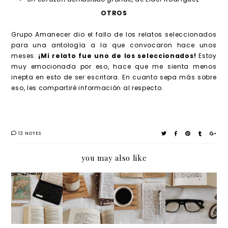
OTROS
Grupo Amanecer dio el fallo de los relatos seleccionados
para una antología a la que convocaron hace unos
meses.
¡Mi relato fue uno de los seleccionados!
Estoy
muy emocionada por eso, hace que me sienta menos
inepta en esto de ser escritora. En cuanto sepa más sobre
eso, les compartiré información al respecto.
12 NOTES
you may also like
Resume
Resume
Resume
Resume
n del
n del
n del
n del
mes:
mes:
mes:
mes:
noviem
julio-
marzo-
enero