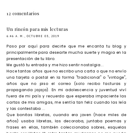
bre-
agosto
abril
diciemb
12 comentarios
re
Un rincón para mis lecturas
6:46 A. M., OCTUBRE 03, 2019
Paso por aquí para decirte que me encanta tu blog y
principalmente para desearte mucha suerte y magia en la
presentación de tu libro.
Me gustó tu entrada y me hizo sentir nostalgia...
Hace tantos años que no escribo una carta o que no envío
una tarjeta o postal en la forma "tradicional" o "vintage",
años que no piso el correo (solo recibo facturas y
propaganda jajaja). En mi adolescencia y juventud viví
fuera de mi país y recuerdo que esperaba impaciente las
cartas de mis amigas, me sentía tan feliz cuando las leía
y las contestaba ...
Que bonitas libretas, cuando era joven (hace miles de
años) usaba libretas, las decoraba, juntaba poemas y
frases en ellas, también coleccionaba sobres, esquelas