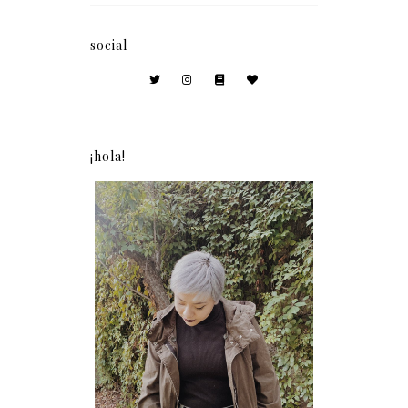
social
¡hola!