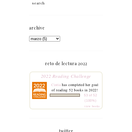
archive
reto de lectura 2022
2022 Reading Challenge
Cintia
has completed her goal
of reading 52 books in 2022!
53 of 52
(100%)
view books
twitter