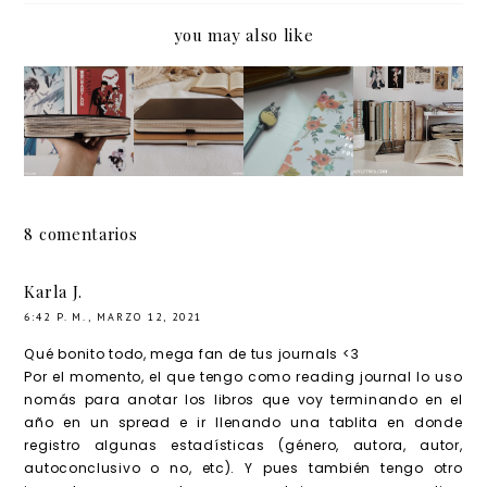
you may also like
Journal
Estos
Hola,
¡Termin
y
días:
soy yo
é otro
planner
journali
de
journal!
2019
ng
nuevo
8 comentarios
Karla J.
6:42 P. M., MARZO 12, 2021
Qué bonito todo, mega fan de tus journals <3
Por el momento, el que tengo como reading journal lo uso
nomás para anotar los libros que voy terminando en el
año en un spread e ir llenando una tablita en donde
registro algunas estadísticas (género, autora, autor,
autoconclusivo o no, etc). Y pues también tengo otro