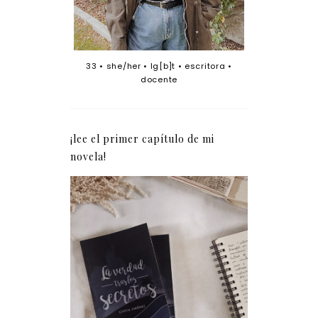
33 • she/her • lg[b]t • escritora •
docente
¡lee el primer capítulo de mi
novela!
La verdad tras los
secretos (fragmento)