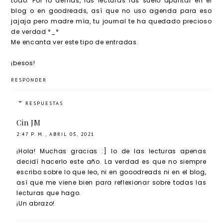
todo. Por lo demás, las lecturas las suelo apuntar en el
blog o en goodreads, así que no uso agenda para eso
jajaja pero madre mía, tu journal te ha quedado precioso
de verdad *_*
Me encanta ver este tipo de entradas.
¡besos!
RESPONDER
RESPUESTAS
Cin JM
2:47 P. M., ABRIL 05, 2021
¡Hola! Muchas gracias :] lo de las lecturas apenas
decidí hacerlo este año. La verdad es que no siempre
escribo sobre lo que leo, ni en gooodreads ni en el blog,
así que me viene bien para reflexionar sobre todas las
lecturas que hago.
¡Un abrazo!