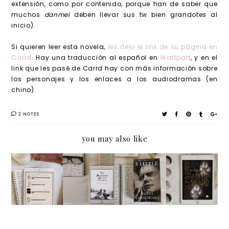
extensión, como por contenido, porque han de saber que
muchos
danmei
deben llevar sus tw bien grandotes al
inicio).
Si quieren leer esta novela,
les dejo el link de su página en
Carrd
. Hay una traducción al español en
Wattpad
, y en el
link que les pasé de Carrd hay con más información sobre
los personajes y los enlaces a los audiodramas (en
chino).
2 NOTES
you may also like
Danmei:
The
A Little
Saga
mi
Grandm
Life, de
Green
obsesió
aster of
Hanya
Creek,
n china
Demoni
Yanagih
de TJ
c
ara
Klune