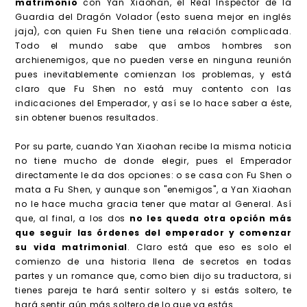
matrimonio
con Yan Xiaohan, el Real Inspector de la
Guardia del Dragón Volador (esto suena mejor en inglés
jaja), con quien Fu Shen tiene una relación complicada.
Todo el mundo sabe que ambos hombres son
archienemigos, que no pueden verse en ninguna reunión
pues inevitablemente comienzan los problemas, y está
claro que Fu Shen no está muy contento con las
indicaciones del Emperador, y así se lo hace saber a éste,
sin obtener buenos resultados.
Por su parte, cuando Yan Xiaohan recibe la misma noticia
no tiene mucho de donde elegir, pues el Emperador
directamente le da dos opciones: o se casa con Fu Shen o
mata a Fu Shen, y aunque son "enemigos", a Yan Xiaohan
no le hace mucha gracia tener que matar al General. Así
que, al final, a los dos
no les queda otra opción más
que seguir las órdenes del emperador y comenzar
su vida matrimonial
. Claro está que eso es solo el
comienzo de una historia llena de secretos en todas
partes y un romance que, como bien dijo su traductora, si
tienes pareja te hará sentir soltero y si estás soltero, te
hará sentir aún más soltero de lo que ya estás.