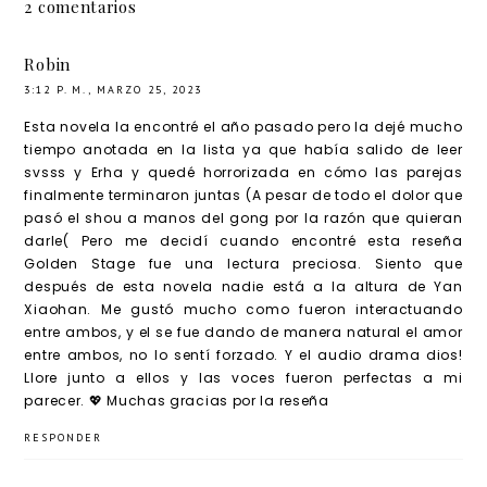
Cultivat
2 comentarios
ion, de
Mo
Robin
Xiang
3:12 P. M., MARZO 25, 2023
Tong
Esta novela la encontré el año pasado pero la dejé mucho
Xiu
tiempo anotada en la lista ya que había salido de leer
svsss y Erha y quedé horrorizada en cómo las parejas
finalmente terminaron juntas (A pesar de todo el dolor que
pasó el shou a manos del gong por la razón que quieran
darle( Pero me decidí cuando encontré esta reseña
Golden Stage fue una lectura preciosa. Siento que
después de esta novela nadie está a la altura de Yan
Xiaohan. Me gustó mucho como fueron interactuando
entre ambos, y el se fue dando de manera natural el amor
entre ambos, no lo sentí forzado. Y el audio drama dios!
Llore junto a ellos y las voces fueron perfectas a mi
parecer. 💖 Muchas gracias por la reseña
RESPONDER