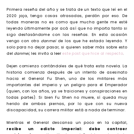
Primera reseña del año y se trata de un texto que leí en el
2020 jaja, tengo cosas atrasadas, perdón por eso. De
todas maneras no es como que mucha gente me esté
leyendo últimamente por acá así que no importa tanto si
sigo desfasándome con las reseñas. En esta ocasión
vengo con otro
danmei
de los que he estado leyendo. Y
solo para no dejar pasar, si quieren saber más sobre esto
del
danmei
, les invito a leer
este post que hice al respecto
.
Dejen comienzo contándoles de qué trata esta novela. La
historia comienza después de un intento de asesinato
hacia el General Fu Shen, uno de los militares más
importantes del imperio y un peligro para el Emperador
(quien, con los años, ya ve traiciones y conspiraciones en
todas partes). Si bien Fu Shen no muere, sí queda muy
herido de ambas piernas, por lo que con su nueva
discapacidad, su carrera militar está a nada de terminar.
Mientras el General descansa un poco en la capital,
recibe un edicto imperial: debe contraer