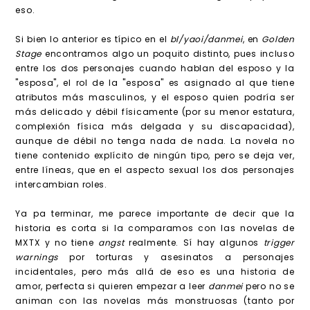
eso.
Si bien lo anterior es típico en el
bl/yaoi/danmei
, en
Golden
Stage
encontramos algo un poquito distinto, pues incluso
entre los dos personajes cuando hablan del esposo y la
"esposa", el rol de la "esposa" es asignado al que tiene
atributos más masculinos, y el esposo quien podría ser
más delicado y débil físicamente (por su menor estatura,
complexión física más delgada y su discapacidad),
aunque de débil no tenga nada de nada. La novela no
tiene contenido explícito de ningún tipo, pero se deja ver,
entre líneas, que en el aspecto sexual los dos personajes
intercambian roles.
Ya pa terminar, me parece importante de decir que la
historia es corta si la comparamos con las novelas de
MXTX y no tiene
angst
realmente. Sí hay algunos
trigger
warnings
por torturas y asesinatos a personajes
incidentales, pero más allá de eso es una historia de
amor, perfecta si quieren empezar a leer
danmei
pero no se
animan con las novelas más monstruosas (tanto por