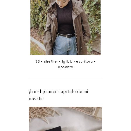
33 • she/her • lg[b]t • escritora •
docente
¡lee el primer capítulo de mi
novela!