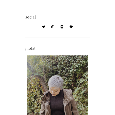
social
¡hola!