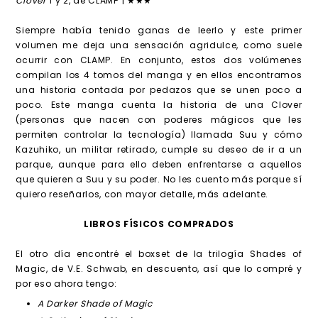
Clover
1 y 2, de CLAMP | ★★★
Siempre había tenido ganas de leerlo y este primer
volumen me deja una sensación agridulce, como suele
ocurrir con CLAMP. En conjunto, estos dos volúmenes
compilan los 4 tomos del manga y en ellos encontramos
una historia contada por pedazos que se unen poco a
poco. Este manga cuenta la historia de una Clover
(personas que nacen con poderes mágicos que les
permiten controlar la tecnología) llamada Suu y cómo
Kazuhiko, un militar retirado, cumple su deseo de ir a un
parque, aunque para ello deben enfrentarse a aquellos
que quieren a Suu y su poder. No les cuento más porque sí
quiero reseñarlos, con mayor detalle, más adelante.
LIBROS FÍSICOS COMPRADOS
El otro día encontré el boxset de la trilogía Shades of
Magic, de V.E. Schwab, en descuento, así que lo compré y
por eso ahora tengo:
A Darker Shade of Magic