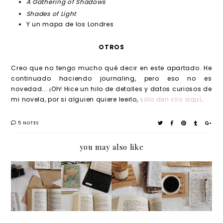
A Gathering of Shadows
Shades of Light
Y un mapa de los Londres
OTROS
Creo que no tengo mucho qué decir en este apartado. He
continuado haciendo journaling, pero eso no es
novedad... ¡Oh! Hice un hilo de detalles y datos curiosos de
mi novela, por si alguien quiere leerlo,
sólo den clic aquí
.
5 NOTES
you may also like
Resume
Resume
Resume
Resume
n del
n del
n del
n del
mes:
mes:
mes:
mes:
marzo-
noviem
julio-
marzo-
abril
bre-
agosto
abril