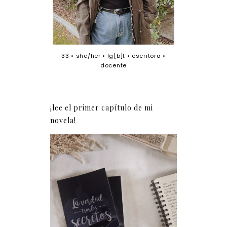
33 • she/her • lg[b]t • escritora •
docente
¡lee el primer capítulo de mi
novela!
La verdad tras los
secretos (fragmento)