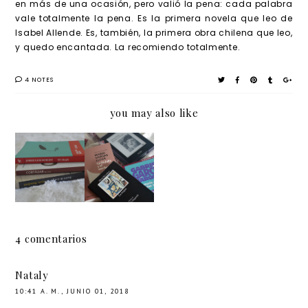
en más de una ocasión, pero valió la pena: cada palabra
vale totalmente la pena. Es la primera novela que leo de
Isabel Allende. Es, también, la primera obra chilena que leo,
y quedo encantada. La recomiendo totalmente.
4 NOTES
you may also like
Mini
Mini
Cien
El amor
reseñas
reseñas
años de
en los
:
:
soledad
tiempos
cuentos
literatu
, de
del
hispano
ra
Gabriel
cólera,
america
hispano
García
de
4 comentarios
nos
america
Márque
Gabriel
na
z
García
Nataly
Márque
10:41 A. M., JUNIO 01, 2018