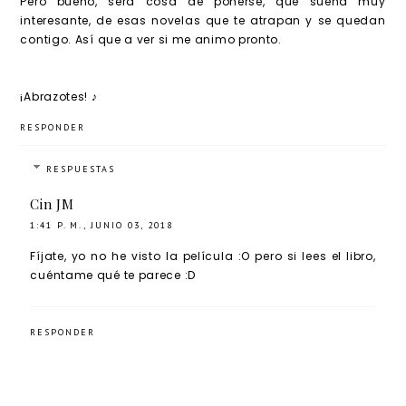
Pero bueno, será cosa de ponerse, que suena muy
interesante, de esas novelas que te atrapan y se quedan
contigo. Así que a ver si me animo pronto.
¡Abrazotes! ♪
RESPONDER
RESPUESTAS
Cin JM
1:41 P. M., JUNIO 03, 2018
Fíjate, yo no he visto la película :O pero si lees el libro,
cuéntame qué te parece :D
RESPONDER