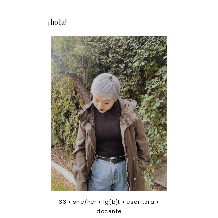
¡hola!
33 • she/her • lg[b]t • escritora •
docente