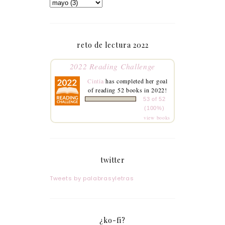
reto de lectura 2022
2022 Reading Challenge
Cintia
has completed her goal
of reading 52 books in 2022!
53 of 52
(100%)
view books
twitter
Tweets by palabrasyletras
¿ko-fi?