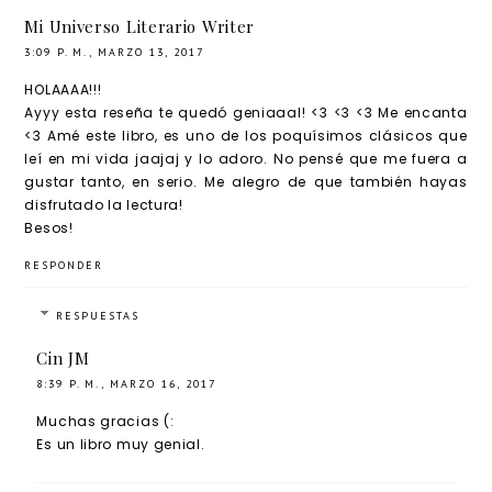
Wilde e
Mi Universo Literario Writer
ilustrac
3:09 P. M., MARZO 13, 2017
iones
HOLAAAA!!!
de
Ayyy esta reseña te quedó geniaaal! <3 <3 <3 Me encanta
<3 Amé este libro, es uno de los poquísimos clásicos que
Javier
leí en mi vida jaajaj y lo adoro. No pensé que me fuera a
de Isusi
gustar tanto, en serio. Me alegro de que también hayas
disfrutado la lectura!
Besos!
RESPONDER
RESPUESTAS
Cin JM
8:39 P. M., MARZO 16, 2017
Muchas gracias (:
Es un libro muy genial.