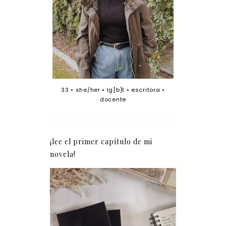
33 • she/her • lg[b]t • escritora •
docente
¡lee el primer capítulo de mi
novela!
La verdad tras los