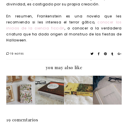
divinidad, es castigado por su propia creación.
En resumen, Frankenstein es una novela que les
recomiendo si les interesa el terror gótico,
conocer los
inicios de la ciencia ficción
, o conocer a la verdadera
criatura que ha dado origen al monstruo de las fiestas de
Halloween.
19 NOTES
you may also like
Jane
El
The
Mini
Eyre,
retrato
Jungle
reseñas
de
de
Books,
:
Charlot
Dorian
de
Shakes
te
Gray,
Rudyar
peare
Brontë
de
d
19 comentarios
Oscar
Kipling