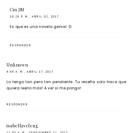
Cin JM
10:28 P. M., ABRIL 02, 2017
Es que es una novela genial :D
RESPONDER
Unknown
4:44 A. M., ABRIL 17, 2017
Lo tengo tan pero tan pendiente. Tu reseña solo hace que
quiera leerlo mas! A ver si me pongo!
RESPONDER
isabellavelezg
11:30 A. M., SEPTIEMBRE 11, 2017