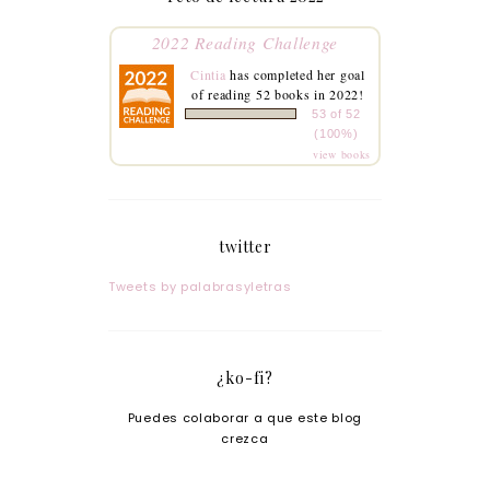
2022 Reading Challenge
Cintia
has completed her goal
of reading 52 books in 2022!
53 of 52
(100%)
view books
twitter
Tweets by palabrasyletras
¿ko-fi?
Puedes colaborar a que este blog
crezca