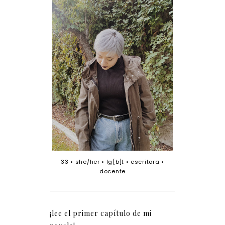
33 • she/her • lg[b]t • escritora •
docente
¡lee el primer capítulo de mi