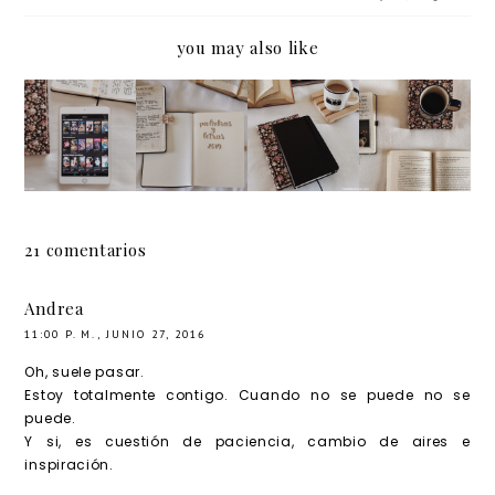
you may also like
Un año
6 años
14
Resume
leyendo
de
libros
n del
en
bloguea
que
mes:
ComiXo
r
amo
enero
logy
21 comentarios
Andrea
11:00 P. M., JUNIO 27, 2016
Oh, suele pasar.
Estoy totalmente contigo. Cuando no se puede no se
puede.
Y si, es cuestión de paciencia, cambio de aires e
inspiración.