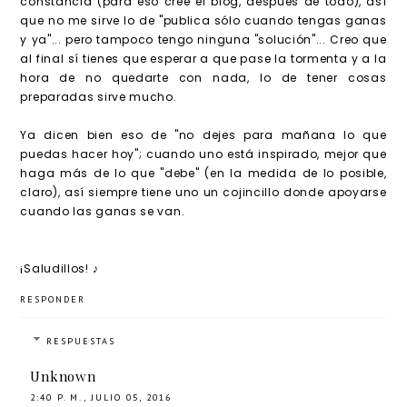
constancia (para eso creé el blog, después de todo), así
que no me sirve lo de "publica sólo cuando tengas ganas
y ya"... pero tampoco tengo ninguna "solución"... Creo que
al final sí tienes que esperar a que pase la tormenta y a la
hora de no quedarte con nada, lo de tener cosas
preparadas sirve mucho.
Ya dicen bien eso de "no dejes para mañana lo que
puedas hacer hoy"; cuando uno está inspirado, mejor que
haga más de lo que "debe" (en la medida de lo posible,
claro), así siempre tiene uno un cojincillo donde apoyarse
cuando las ganas se van.
¡Saludillos! ♪
RESPONDER
RESPUESTAS
Unknown
2:40 P. M., JULIO 05, 2016