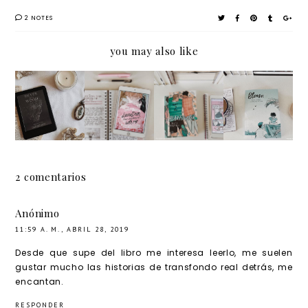
2 NOTES
you may also like
Silver
Laura
Heartst
Bloom,
in the
Dean
opper,
de
Wood,
Keeps
de Alice
Kevin
de
Breakin
Oceman
Panetta
Emily
g Up
,
Tesh
with
ilustrad
2 comentarios
Me, de
o por
Mariko
Savanna
Anónimo
Tamaki,
Ganuch
11:59 A. M., ABRIL 28, 2019
ilsutrad
eau
Desde que supe del libro me interesa leerlo, me suelen
o por
gustar mucho las historias de transfondo real detrás, me
encantan.
Rosema
ry
RESPONDER