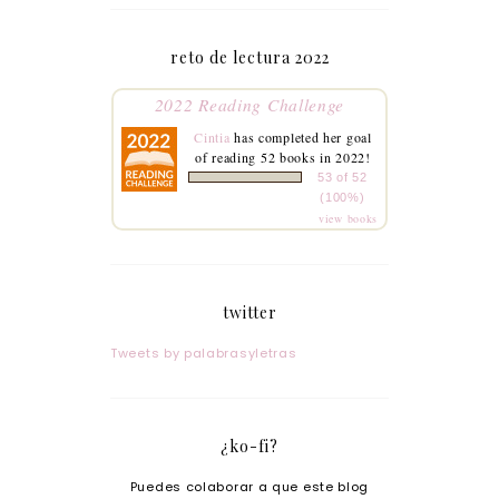
reto de lectura 2022
2022 Reading Challenge
Cintia
has completed her goal
of reading 52 books in 2022!
53 of 52
(100%)
view books
twitter
Tweets by palabrasyletras
¿ko-fi?
Puedes colaborar a que este blog