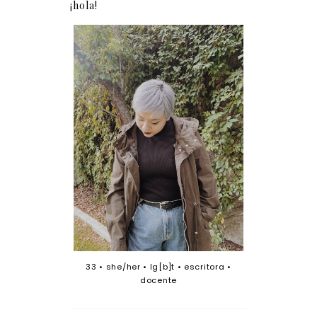
¡hola!
33 • she/her • lg[b]t • escritora •
docente