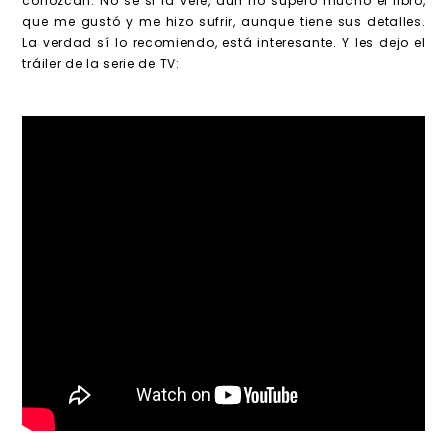
conozcan. No sé si la veré, aún no supero mucho el libro,
que me gustó y me hizo sufrir, aunque tiene sus detalles.
La verdad sí lo recomiendo, está interesante. Y les dejo el
tráiler de la serie de TV: