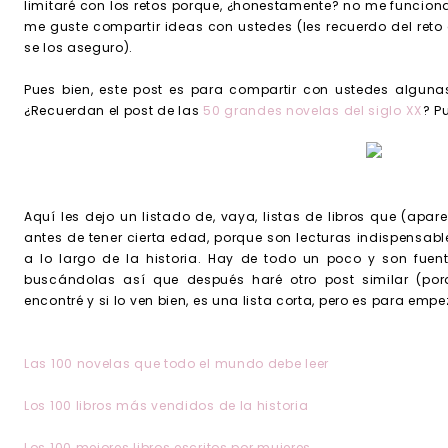
limitaré con los retos porque, ¿honestamente? no me funciona
me guste compartir ideas con ustedes (les recuerdo del reto d
se los aseguro).
Pues bien, este post es para compartir con ustedes algunas 
¿Recuerdan el post de las
50 grandes novelas del siglo XX
? P
Aquí les dejo un listado de, vaya, listas de libros que (apa
antes de tener cierta edad, porque son lecturas indispensa
a lo largo de la historia. Hay de todo un poco y son fuent
buscándolas así que después haré otro post similar (por
encontré y si lo ven bien, es una lista corta, pero es para empe
Las 100 novelas que todo el mundo debe leer
Los 100 libros más vendidos de la historia
Los 100 mejores libros escritos por mujeres