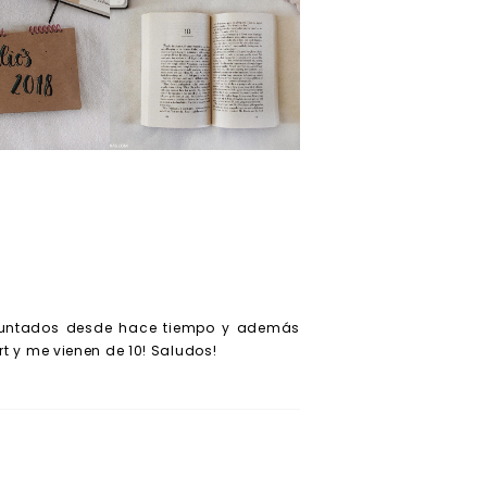
s lecturas
Propósitos
l 2018
literarios del 2019
 apuntados desde hace tiempo y además
t y me vienen de 10! Saludos!