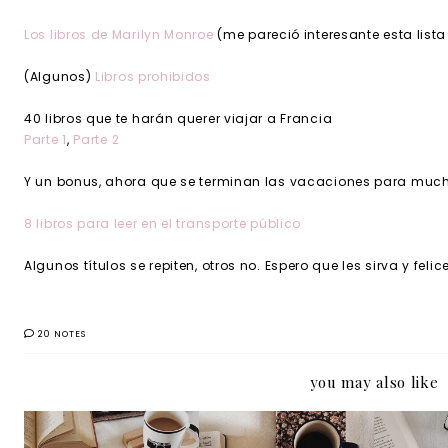
Los libros de Marilyn Monroe
(me pareció interesante esta lista 
(Algunos)
Libros prohibidos
40 libros que te harán querer viajar a Francia
Parte 1
,
Parte 2
Y un bonus, ahora que se terminan las vacaciones para muc
8 libros para leer en el transporte público
Algunos títulos se repiten, otros no. Espero que les sirva y felic
20 NOTES
you may also like