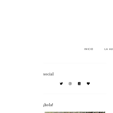
INICIO
LA A
social
¡hola!